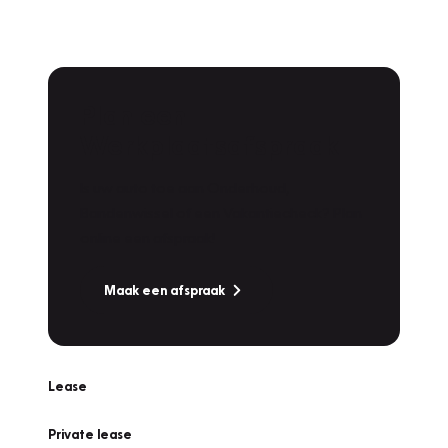
Plan een
Werkplaatsafspraak
Is uw auto toe aan Onderhoud,
Bandenwissel of een Vakantiecheck? Plan
online een afspraak!
Maak een afspraak
Lease
Private lease