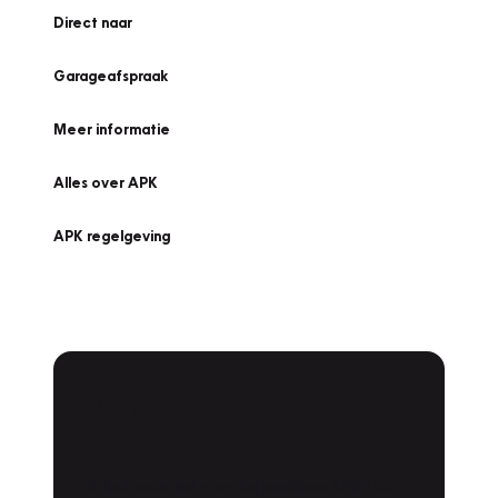
Direct naar
Garageafspraak
Meer informatie
Alles over APK
APK regelgeving
APK Keuring bij
Vakgarage!
Is het weer tijd voor de jaarlijkse APK? Ga