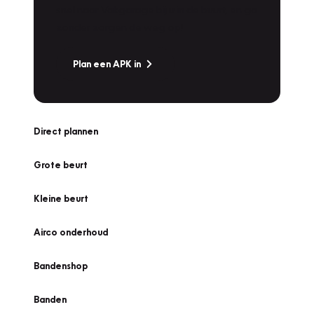
snel naar Vakgarage bij u in de buurt, en ga
zonder zorgen de weg op!
Plan een APK in
Direct plannen
Grote beurt
Kleine beurt
Airco onderhoud
Bandenshop
Banden