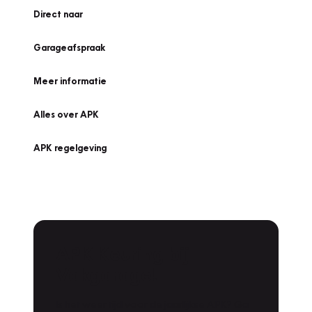
Direct naar
Garageafspraak
Meer informatie
Alles over APK
APK regelgeving
APK Keuring bij
Vakgarage!
Is het weer tijd voor de jaarlijkse APK? Ga