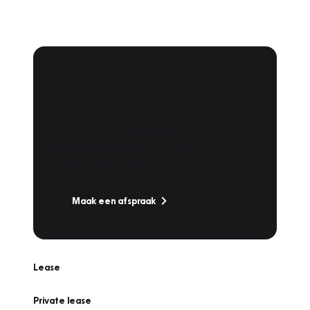
Plan een
Werkplaatsafspraak
Is uw auto toe aan Onderhoud,
Bandenwissel of een Vakantiecheck? Plan
online een afspraak!
Maak een afspraak
Lease
Private lease