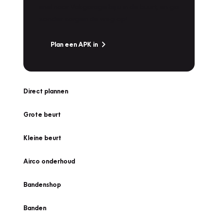
snel naar Vakgarage bij u in de buurt, en ga
zonder zorgen de weg op!
Plan een APK in
Direct plannen
Grote beurt
Kleine beurt
Airco onderhoud
Bandenshop
Banden