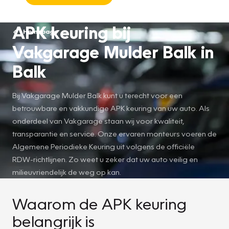
APK keuring bij
Homepage
Vakgarage Mulder Balk in
Balk
Bij Vakgarage Mulder Balk kunt u terecht voor een
betrouwbare en vakkundige APK keuring van uw auto. Als
onderdeel van Vakgarage staan wij voor kwaliteit,
transparantie en service. Onze ervaren monteurs voeren de
Algemene Periodieke Keuring uit volgens de officiële
RDW-richtlijnen. Zo weet u zeker dat uw auto veilig en
milieuvriendelijk de weg op kan.
Waarom de APK keuring
belangrijk is