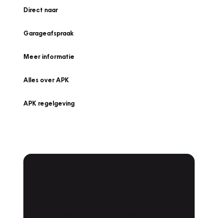
Direct naar
Garageafspraak
Meer informatie
Alles over APK
APK regelgeving
APK Keuring bij
Vakgarage!
Is het weer tijd voor de jaarlijkse APK? Ga