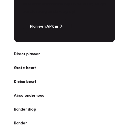
snel naar Vakgarage bij u in de buurt, en ga
zonder zorgen de weg op!
Plan een APK in
Direct plannen
Grote beurt
Kleine beurt
Airco onderhoud
Bandenshop
Banden