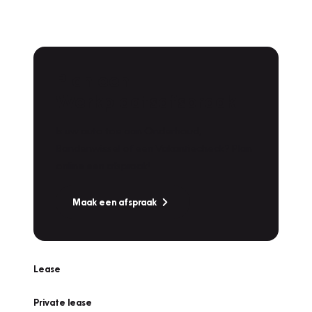
Plan een
Werkplaatsafspraak
Is uw auto toe aan Onderhoud,
Bandenwissel of een Vakantiecheck? Plan
online een afspraak!
Maak een afspraak
Lease
Private lease