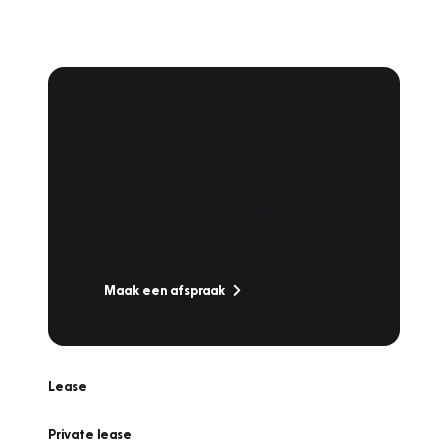
Plan een
Werkplaatsafspraak
Is uw auto toe aan Onderhoud,
Bandenwissel of een Vakantiecheck? Plan
online een afspraak!
Maak een afspraak
Lease
Private lease