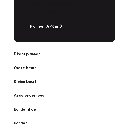
snel naar Vakgarage bij u in de buurt, en ga
zonder zorgen de weg op!
Plan een APK in
Direct plannen
Grote beurt
Kleine beurt
Airco onderhoud
Bandenshop
Banden