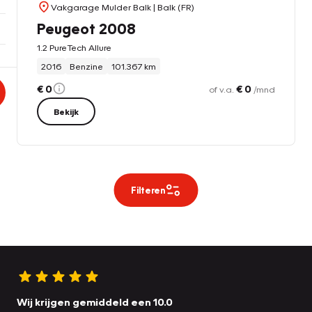
Vakgarage Mulder Balk
| Balk (FR)
Peugeot 2008
1.2 PureTech Allure
2016
Benzine
101.367 km
€ 0
€ 0
of v.a.
/mnd
Bekijk
Filteren
Wij krijgen gemiddeld een 10.0