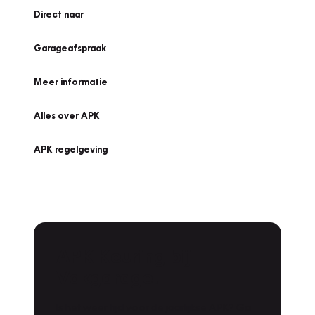
Direct naar
Garageafspraak
Meer informatie
Alles over APK
APK regelgeving
APK Keuring bij
Vakgarage!
Is het weer tijd voor de jaarlijkse APK? Ga