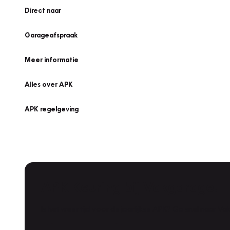
Direct naar
Garageafspraak
Meer informatie
Alles over APK
APK regelgeving
APK Keuring bij Vakgarage!
Is het weer tijd voor de jaarlijkse APK? Ga snel naar V