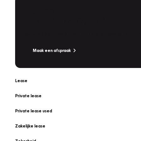
Plan een
Werkplaatsafspraak
Is uw auto toe aan Onderhoud, Bandenwissel of een Va
Maak een afspraak
Lease
Private lease
Private lease used
Zakelijke lease