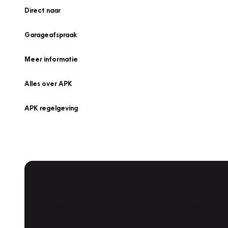
Direct naar
Garageafspraak
Meer informatie
Alles over APK
APK regelgeving
APK Keuring bij Vakgarage!
Is het weer tijd voor de jaarlijkse APK? Ga snel naar V