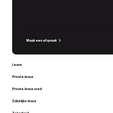
Plan een
Werkplaatsafspraak
Is uw auto toe aan Onderhoud, Bandenwissel of een Va
Maak een afspraak
Lease
Private lease
Private lease used
Zakelijke lease